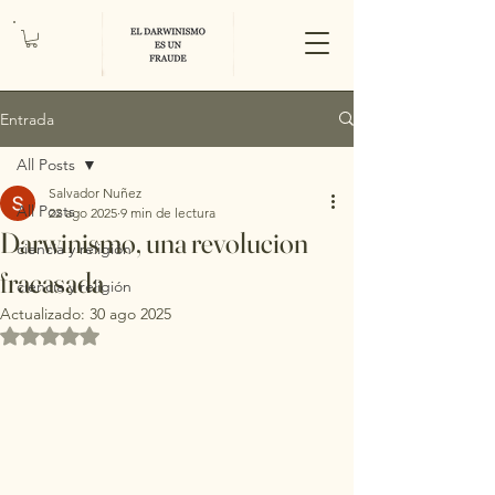
Entrada
All Posts
Salvador Nuñez
All Posts
22 ago 2025
9 min de lectura
Darwinismo, una revolucion
ciencia y religión
fracasada
ciencia y religión
Actualizado:
30 ago 2025
Obtuvo NaN de 5 estrellas.