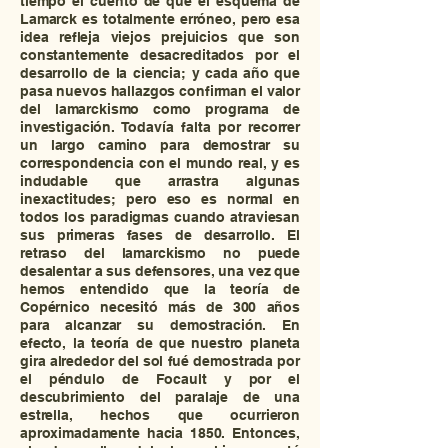
tiempo el cuento de que el esquema de
Lamarck es totalmente erróneo, pero esa
idea refleja viejos prejuicios que son
constantemente desacreditados por el
desarrollo de la ciencia; y cada año que
pasa nuevos hallazgos confirman el valor
del lamarckismo como programa de
investigación. Todavía falta por recorrer
un largo camino para demostrar su
correspondencia con el mundo real, y es
indudable que arrastra algunas
inexactitudes; pero eso es normal en
todos los paradigmas cuando atraviesan
sus primeras fases de desarrollo. El
retraso del lamarckismo no puede
desalentar a sus defensores, una vez que
hemos entendido que la teoría de
Copérnico necesitó más de 300 años
para alcanzar su demostración. En
efecto, la teoría de que nuestro planeta
gira alrededor del sol fué demostrada por
el péndulo de Focault y por el
descubrimiento del paralaje de una
estrella, hechos que ocurrieron
aproximadamente hacia 1850. Entonces,