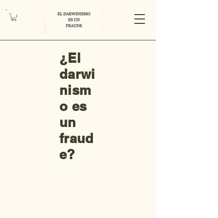
¿El
darwi
nism
o es
un
fraud
e?