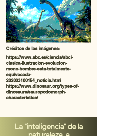
Créditos de las imágenes:
https://www.abc.es/ciencia/abci-
clasica-ilustracion-evolucion-
mono-hombre-esta-
totalmente-
equivocada-
202003100154_noticia.html
https://www.dinosaur.org/types-of-
dinosaurs/sauropodomorph-
characteristics/
La "inteligencia" de la
naturaleza, a